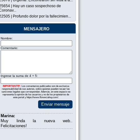
25676 | Urgente: Encontraron sin vida a &...
25654 | Hay un caso sospechoso de
Coronav...
22505 | Profundo dolor por la fallecimien...
mensajero
Nombre:
Comentario:
Ingrese la suma de 4 + 5:
IMPORTANTE!:
Los comentarios publicados son de exclusiva
responsabilidad de sus autores, sobre quienes pueden recaer las
sanciones legales que correspondan. Además, en este espacio se
representa la opinión de los usuarios y no de los propietarios de
este portal y https://www.florenciahoy.com/.
Enviar mensaje
Marina:
Muy linda la nueva web..
Felicitaciones!