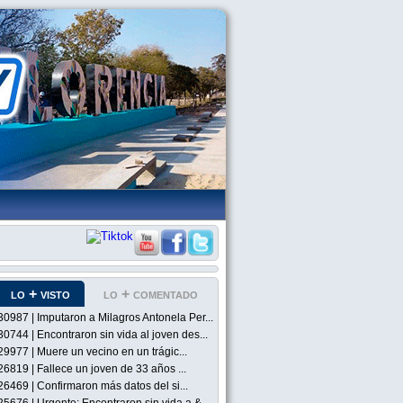
lo + visto
lo + comentado
30987 | Imputaron a Milagros Antonela Per...
30744 | Encontraron sin vida al joven des...
29977 | Muere un vecino en un trágic...
26819 | Fallece un joven de 33 años ...
26469 | Confirmaron más datos del si...