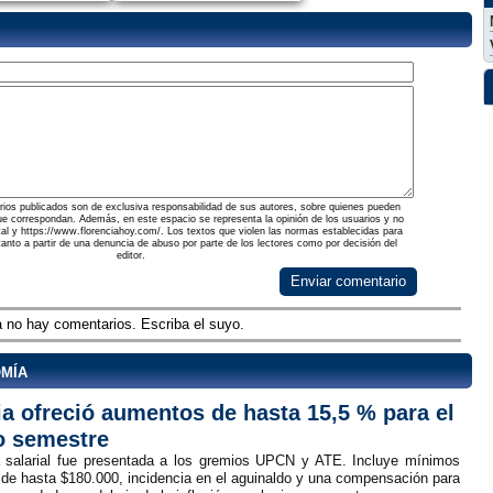
ios publicados son de exclusiva responsabilidad de sus autores, sobre quienes pueden
ue correspondan. Además, en este espacio se representa la opinión de los usuarios y no
rtal y https://www.florenciahoy.com/. Los textos que violen las normas establecidas para
 tanto a partir de una denuncia de abuso por parte de los lectores como por decisión del
editor.
Enviar comentario
 no hay comentarios. Escriba el suyo.
omía
ia ofreció aumentos de hasta 15,5 % para el
 semestre
 salarial fue presentada a los gremios UPCN y ATE. Incluye mínimos
 de hasta $180.000, incidencia en el aguinaldo y una compensación para