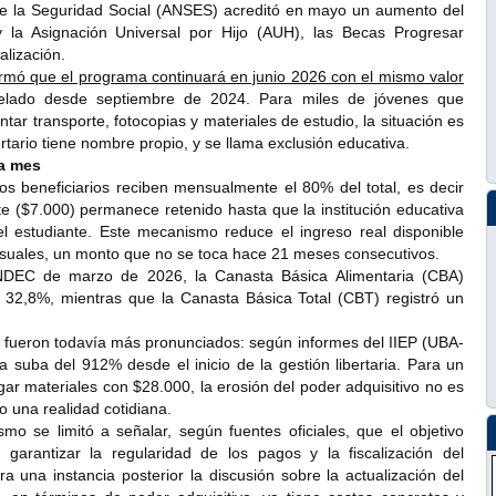
 de la Seguridad Social (ANSES) acreditó en mayo un aumento del
y la Asignación Universal por Hijo (AUH), las Becas Progresar
alización.
irmó que el programa continuará en junio 2026 con el mismo valor
elado desde septiembre de 2024. Para miles de jóvenes que
tar transporte, fotocopias y materiales de estudio, la situación es
ertario tiene nombre propio, y se llama exclusión educativa.
 a mes
s beneficiarios reciben mensualmente el 80% del total, es decir
e ($7.000) permanece retenido hasta que la institución educativa
el estudiante. Este mecanismo reduce el ingreso real disponible
ensuales, un monto que no se toca hace 21 meses consecutivos.
NDEC de marzo de 2026, la Canasta Básica Alimentaria (CBA)
l 32,8%, mientras que la Canasta Básica Total (CBT) registró un
s fueron todavía más pronunciados: según informes del IIEP (UBA-
suba del 912% desde el inicio de la gestión libertaria. Para un
ar materiales con $28.000, la erosión del poder adquisitivo no es
 una realidad cotidiana.
smo se limitó a señalar, según fuentes oficiales, que el objetivo
garantizar la regularidad de los pagos y la fiscalización del
 una instancia posterior la discusión sobre la actualización del