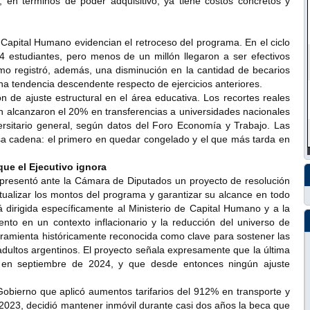
 en términos de poder adquisitivo, ya tiene costos concretos y
 Capital Humano evidencian el retroceso del programa. En el ciclo
24 estudiantes, pero menos de un millón llegaron a ser efectivos
smo registró, además, una disminución en la cantidad de becarios
na tendencia descendente respecto de ejercicios anteriores.
n de ajuste estructural en el área educativa. Los recortes reales
alcanzaron el 20% en transferencias a universidades nacionales
ersitario general, según datos del Foro Economía y Trabajo. Las
sa cadena: el primero en quedar congelado y el que más tarda en
 que el Ejecutivo ignora
 presentó ante la Cámara de Diputados un proyecto de resolución
ctualizar los montos del programa y garantizar su alcance en todo
está dirigida específicamente al Ministerio de Capital Humano y a la
nto en un contexto inflacionario y la reducción del universo de
rramienta históricamente reconocida como clave para sostener las
adultos argentinos. El proyecto señala expresamente que la última
o en septiembre de 2024, y que desde entonces ningún ajuste
Gobierno que aplicó aumentos tarifarios del 912% en transporte y
023, decidió mantener inmóvil durante casi dos años la beca que