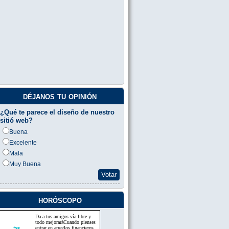
déjanos tu opinión
¿Qué te parece el diseño de nuestro
sitió web?
Buena
Excelente
Mala
Muy Buena
Votar
horóscopo