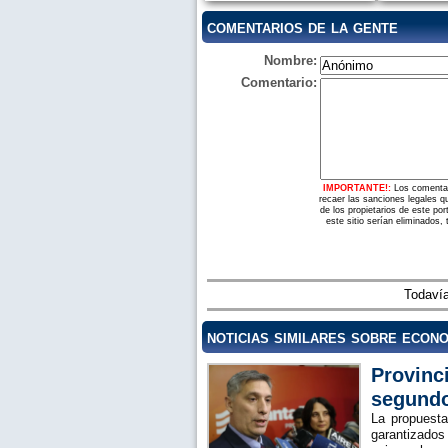
comentarios de la gente
Nombre:
Comentario:
IMPORTANTE!:
Los comentar
recaer las sanciones legales q
de los propietarios de este po
este sitio serían eliminados,
Todavía
noticias similares sobre econ
Provinc
segundo
La propuesta
garantizados