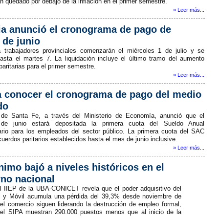
 quedado por debajo de la inflación en el primer semestre.
» Leer más...
ia anunció el cronograma de pago de
 de junio
 trabajadores provinciales comenzarán el miércoles 1 de julio y se
asta el martes 7. La liquidación incluye el último tramo del aumento
aritarias para el primer semestre.
» Leer más...
a conocer el cronograma de pago del medio
do
 de Santa Fe, a través del Ministerio de Economía, anunció que el
de junio estará depositada la primera cuota del Sueldo Anual
io para los empleados del sector público. La primera cuota del SAC
acuerdos paritarios establecidos hasta el mes de junio inclusive.
» Leer más...
nimo bajó a niveles históricos en el
rno nacional
l IIEP de la UBA-CONICET revela que el poder adquisitivo del
al y Móvil acumula una pérdida del 39,3% desde noviembre de
 el comercio siguen liderando la destrucción de empleo formal,
del SIPA muestran 290.000 puestos menos que al inicio de la