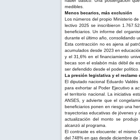
haber básico. Una postergación que,
medibles.
Menos becarios, más exclusión
Los números del propio Ministerio de
lectivo 2025 se inscribieron 1.767.5
beneficiarios. Un informe del organi
durante el último año, consolidando u
Esta contracción no es ajena al patró
acumulados desde 2023 en educación 
y el 31,6% en el financiamiento univ
becas son el eslabón más débil de e
ser defendido desde el poder político.
La presión legislativa y el reclamo
El diputado nacional Eduardo Valdés
para exhortar al Poder Ejecutivo a a
el territorio nacional. La iniciativa 
ANSES, y advierte que el congelamie
beneficiarios ponen en riesgo una he
trayectorias educativas de jóvenes y 
actualización del monto se produj
alcanzó al programa.
El contraste es elocuente: el mismo 
del 748% en gas desde diciembre de 2