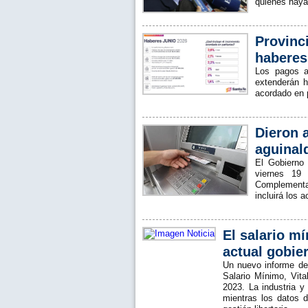
quienes hayan
Provinc
haberes
Los pagos a
extenderán h
acordado en p
Dieron 
aguinal
El Gobierno
viernes 19 
Complementar
incluirá los 
El salario mí
actual gobie
Un nuevo informe de
Salario Mínimo, Vit
2023. La industria y
mientras los datos 