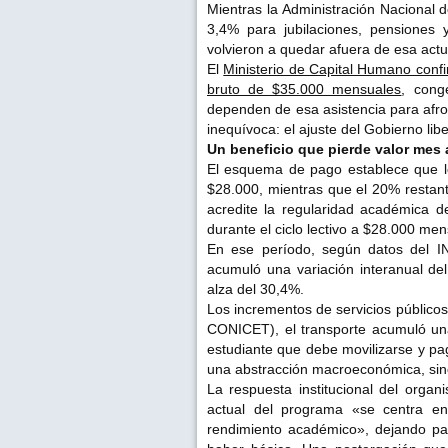
Mientras la Administración Nacional
3,4% para jubilaciones, pensiones 
volvieron a quedar afuera de esa actu
El
Ministerio de Capital Humano conf
bruto de $35.000 mensuales
, cong
dependen de esa asistencia para afron
inequívoca: el ajuste del Gobierno lib
Un beneficio que pierde valor mes
El esquema de pago establece que lo
$28.000, mientras que el 20% restant
acredite la regularidad académica d
durante el ciclo lectivo a $28.000 m
En ese período, según datos del I
acumuló una variación interanual de
alza del 30,4%.
Los incrementos de servicios público
CONICET), el transporte acumuló una 
estudiante que debe movilizarse y pag
una abstracción macroeconómica, sino
La respuesta institucional del organi
actual del programa «se centra en 
rendimiento académico», dejando para