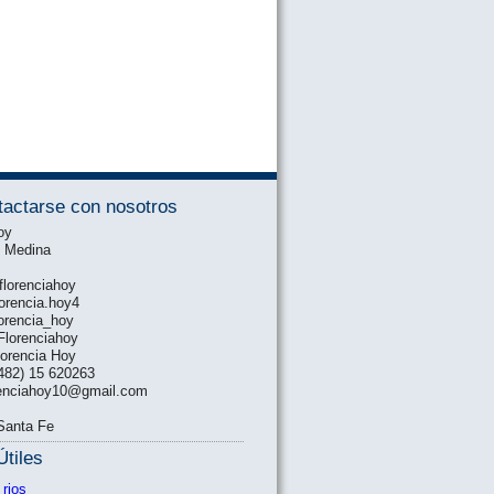
tactarse con nosotros
oy
o Medina
lorenciahoy
orencia.hoy4
lorencia_hoy
Florenciahoy
orencia Hoy
3482) 15 620263
orenciahoy10@gmail.com
 Santa Fe
Útiles
 rios