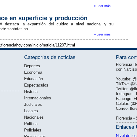
» Leer más...
ece en superficie y producción
A destaca la expansión del cultivo a nivel nacional y su
orte santafesino.
» Leer más...
.florenciahoy.com/inicio/noticia/11207.html
Categorías de noticias
Para con
Florencia H
Deportes
con Narcis
Economía
Educación
Youtube: @f
TikTok: @fl
Espectáculos
Twitter: @f
Historia
Instagram: 
Internacionales
Fanpage: Fl
Celular: (0
Judiciales
Correo: fl
Locales
Nacionales
Florencia -
Política
Enlaces 
Policiales
Nivel de los
Provinciales