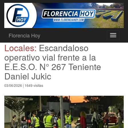
Florencia Hoy
Toggle
navigati
Locales:
Escandaloso
operativo vial frente a la
E.E.S.O. N° 267 Teniente
Daniel Jukic
03/06/2026 | 1649 visitas