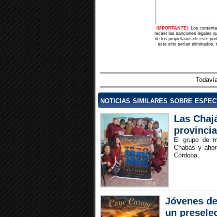
IMPORTANTE!:
Los comentar
recaer las sanciones legales q
de los propietarios de este po
este sitio serían eliminados,
Todavía
noticias similares sobre espe
Las Chaj
provincia
El grupo de m
Chabás y ahora
Córdoba.
Jóvenes de
un presele