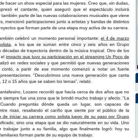
de hacer un show especial para las mujeres. Creo que, sin dudas,
presó el cantante, quien aseguró que el espectáculo incluirá
y también parte de las nuevas colaboraciones musicales que viene
es, mencionó participaciones junto a artistas y bandas de distintos
oyectos que forman parte de una etapa muy activa de su carrera.
 también celebró un momento personal importante:
el 4 de marzo
lista
, a los que se suman entre cinco y seis años en
Grupo
décadas de trayectoria dentro de la música tropical. Otro de los
 el
impacto que tuvo su participación en el streaming
Un Poco de
ralizó en redes sociales y que permitió que nuevas generaciones
n contó, a partir de ese momento comenzó a notar un fuerte
s presentaciones. “Descubrimos una nueva generación que canta
 12 o 15 años que se saben los temas”, relató.
 santafesino, Lozano recordó que hacía cerca de dos años que no
ue siempre fue una zona que le brindó mucho trabajo y afecto. “La
 Cuando preguntás dónde queda un lugar, son capaces de
re risas, resaltando el cariño que siente por el público de la
n de iniciar su carrera como solista luego de su paso por Grupo
nificado, sino una etapa que se dio naturalmente en su vida. Uno
 trabajar junto a su familia, algo que finalmente logró: hoy su
amiliares forman parte de su equipo de trabajo.