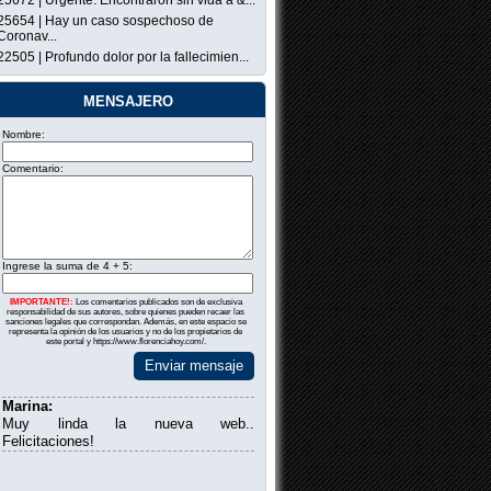
25672 | Urgente: Encontraron sin vida a &...
25654 | Hay un caso sospechoso de
Coronav...
22505 | Profundo dolor por la fallecimien...
mensajero
Nombre:
Comentario:
Ingrese la suma de 4 + 5:
IMPORTANTE!:
Los comentarios publicados son de exclusiva
responsabilidad de sus autores, sobre quienes pueden recaer las
sanciones legales que correspondan. Además, en este espacio se
representa la opinión de los usuarios y no de los propietarios de
este portal y https://www.florenciahoy.com/.
Enviar mensaje
Marina:
Muy linda la nueva web..
Felicitaciones!