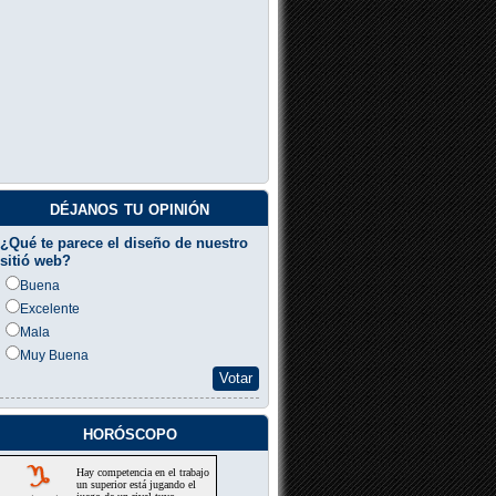
déjanos tu opinión
¿Qué te parece el diseño de nuestro
sitió web?
Buena
Excelente
Mala
Muy Buena
Votar
horóscopo