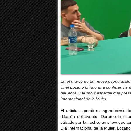
En el marco de un nuevo espectáculo e
Uriel Lozano brindó una conferencia d
del litoral y el show especial que pre
Internacional de la Mujer.
El artista expresó su agradecimient
difusión del evento. Durante la cha
sábado por la noche, un show que
te
Día Internacional de la Mujer
. Lozano