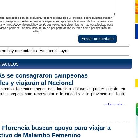
ios publicados son de exclusiva responsabilidad de sus autores, sobre quienes pueden
ue correspondan. Además, en este espacio se representa la opinión de los usuarios y no
rtal y https://www.florenciahoy.com/. Los textos que violen las normas establecidas para
 tanto a partir de una denuncia de abuso por parte de los lectores como por decisión del
editor.
Enviar comentario
 no hay comentarios. Escriba el suyo.
ctáculos
ás se consagraron campeonas
les y viajarán al Nacional
alambo femenino menor de Florencia obtuvo el primer puesto en
 se prepara para representar a la ciudad y a la provincia en Tanti,
» Leer más...
 Florencia buscan apoyo para viajar a
ctivo de Malambo Femenino