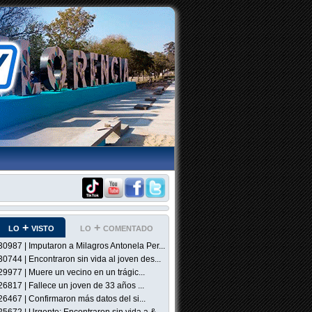
lo + visto
lo + comentado
30987 | Imputaron a Milagros Antonela Per...
30744 | Encontraron sin vida al joven des...
29977 | Muere un vecino en un trágic...
26817 | Fallece un joven de 33 años ...
26467 | Confirmaron más datos del si...