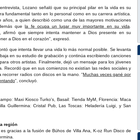
trevista, Lozano señaló que su principal pilar en la vida es su
ra fundamental tanto en lo personal como en su carrera artística.
 años, a quien describió como una de las mayores motivaciones
 además que
la fe ocupa un lugar muy importante en su vida
.
na, afirmó que siempre intenta mantener a Dios presente en su
ner a Dios en el corazón”, expresó.
ontó que intenta llevar una vida lo más normal posible. Se levanta
abaja en su estudio de grabación y continúa escribiendo canciones
para otros artistas. Finalmente, dejó un mensaje para los jóvenes
. Recordó que en sus comienzos no existían las redes sociales y
 recorrer radios con discos en la mano. “
Muchas veces gané por
tentando
”, concluyó.
 Ocampo: Maxi Kiosco Turko's, Basail: Tienda MyM, Florencia: Maca
a Guillermina: Cristal Pub, Las Toscas: Heladería Luigi, y San
la región
a es gracias a la fusión de Búhos de Villa Ana, K-oz Run Disco de
lermina.