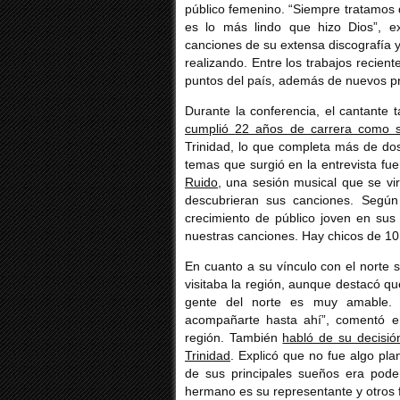
público femenino. “Siempre tratamos 
es lo más lindo que hizo Dios”, ex
canciones de su extensa discografía 
realizando. Entre los trabajos recient
puntos del país, además de nuevos pr
Durante la conferencia, el cantante
cumplió
22 años de carrera como so
Trinidad
, lo que completa más de dos 
temas que surgió en la entrevista fue
Ruido
, una sesión musical que se vi
descubrieran sus canciones. Segú
crecimiento de público joven en su
nuestras canciones. Hay chicos de 10,
En cuanto a su vínculo con el norte
visitaba la región, aunque destacó q
gente del norte es muy amable.
acompañarte hasta ahí”, comentó ent
región. También
habló de su decisió
Trinidad
. Explicó que no fue algo pla
de sus principales sueños era poder
hermano es su representante y otros f