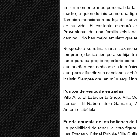
En un momento más personal de la en
madre, a quien definió como una figu
También mencionó a su hija de nueve
de su vida. El cantante aseguró
Proveniente de una familia cristia
camino. “No hay mejor amuleto que te
Respecto a su rutina diaria, Lozano c
temprano, dedica tiempo a su hija, tr
tanto para su propio repertorio como 
que sueñan con dedicarse a la música
que para difundir sus canciones debía
insistir. Siempre creí en mí y seguí in
Puntos de venta de entradas
Villa Ana: El Estudiante Shop, Villa
Lemos, El Rabón: Belu Gamarra, Vill
Antonio: Libélula.
Fuerte apuesta de los boliches de 
La posibilidad de tener a esta figur
Las Toscas y Cristal Pub de Villa Guil