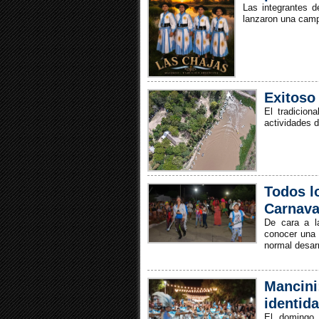
Las integrantes d
lanzaron una campa
Exitoso
El tradicion
actividades d
Todos l
Carnava
De cara a la
conocer una s
normal desarr
Mancini
identid
El domingo 