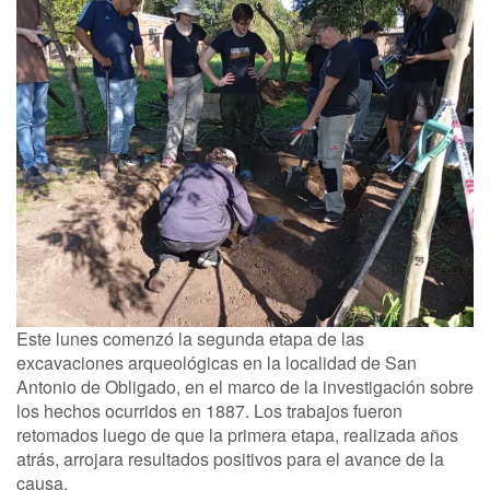
Este lunes comenzó la segunda etapa de las
excavaciones arqueológicas en la localidad de San
Antonio de Obligado, en el marco de la investigación sobre
los hechos ocurridos en 1887. Los trabajos fueron
retomados luego de que la primera etapa, realizada años
atrás, arrojara resultados positivos para el avance de la
causa.